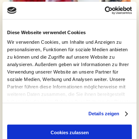
Diese Webseite verwendet Cookies
Wir verwenden Cookies, um Inhalte und Anzeigen zu
Sirupe herstellen
Stockbrot
personalisieren, Funktionen für soziale Medien anbieten
zu können und die Zugriffe auf unsere Website zu
analysieren. Außerdem geben wir Informationen zu Ihrer
Verwendung unserer Website an unsere Partner für
Aktiv am Berg
soziale Medien, Werbung und Analysen weiter. Unsere
Partner führen diese Informationen möglicherweise mit
100
50
€
€
weiteren Daten zusammen, die Sie ihnen bereitgestellt
haben oder die sie im Rahmen Ihrer Nutzung der Dienste
gesammelt haben.
Details zeigen
Cookies zulassen