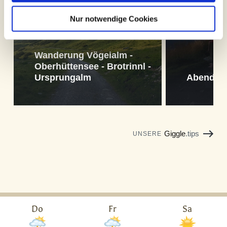
Nur notwendige Cookies
Wanderung Vögeialm -
Oberhüttensee - Brotrinnl -
Ursprungalm
Abendwa
Giggle
.tips
UNSERE
Do
Fr
Sa